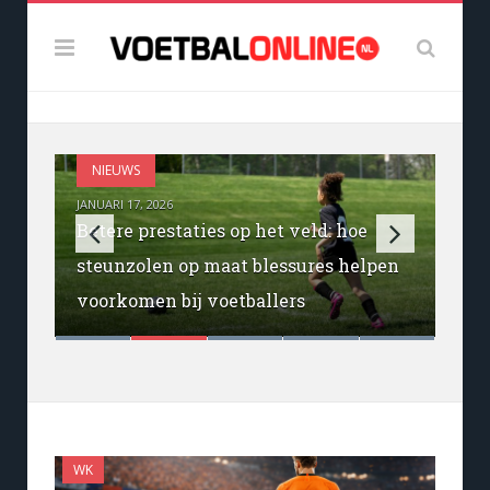
NIEUWS
JANUARI 17, 2026
Betere prestaties op het veld: hoe
Hoe groot is de kans op een WK-titel
steunzolen op maat blessures helpen
Het WK Voetbal voor clubs komt er
Eredivisie 2024/25: analisten
Vooruitblik op de Jupiler Pro League
voor Oranje?
voorkomen bij voetballers
weer aan!
voorspellen de nieuwe kampioen
2025
WK