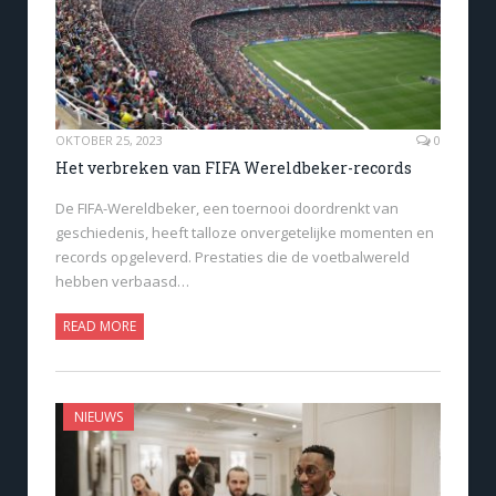
OKTOBER 25, 2023
0
Het verbreken van FIFA Wereldbeker-records
De FIFA-Wereldbeker, een toernooi doordrenkt van
geschiedenis, heeft talloze onvergetelijke momenten en
records opgeleverd. Prestaties die de voetbalwereld
hebben verbaasd…
READ MORE
NIEUWS