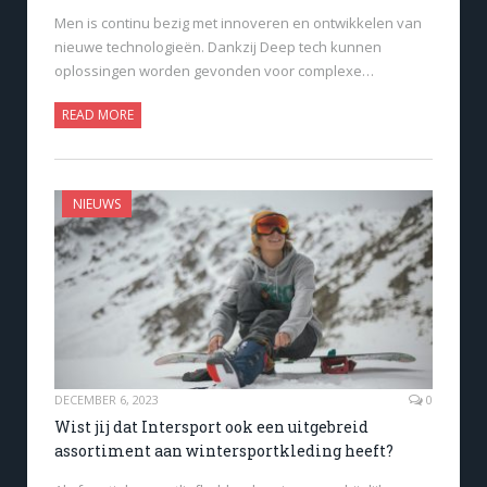
Men is continu bezig met innoveren en ontwikkelen van
nieuwe technologieën. Dankzij Deep tech kunnen
oplossingen worden gevonden voor complexe…
READ MORE
NIEUWS
DECEMBER 6, 2023
0
Wist jij dat Intersport ook een uitgebreid
assortiment aan wintersportkleding heeft?