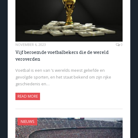
NOVEMBER 6, 2023
0
Vijf beroemde voetbalbekers die de wereld
veroverden
Voetbal is een van ’s werelds meest geliefde en
gevolgde sporten, en het staat bekend om zijn rijke
geschiedenis en…
READ MORE
NIEUWS