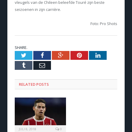
vleugels van de Chileen beleefde Touré zijn beste
seizoenen in zijn carrière.
Foto: Pro Shots
SHARE.
Twitter
Facebook
Google+
Pinterest
LinkedIn
Tumblr
Email
RELATED POSTS
JULI 8, 2018
0