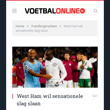
»
»
Home
Transfergeruchten
West Ham wil
sensationele slag slaan
West Ham wil sensationele
0
slag slaan