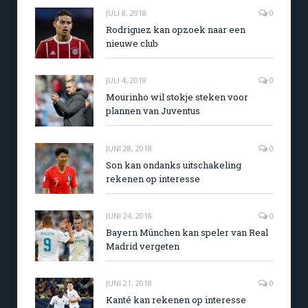
JULI 8, 2018
0
Rodriguez kan opzoek naar een
nieuwe club
JULI 4, 2018
0
Mourinho wil stokje steken voor
plannen van Juventus
JUNI 28, 2018
0
Son kan ondanks uitschakeling
rekenen op interesse
JUNI 24, 2018
0
Bayern München kan speler van Real
Madrid vergeten
JUNI 21, 2018
0
Kanté kan rekenen op interesse