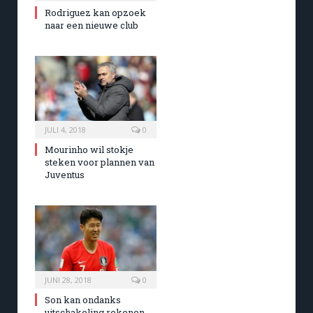
Rodriguez kan opzoek
naar een nieuwe club
JULI 4, 2018
0
Mourinho wil stokje
steken voor plannen van
Juventus
JUNI 28, 2018
0
Son kan ondanks
uitschakeling rekenen