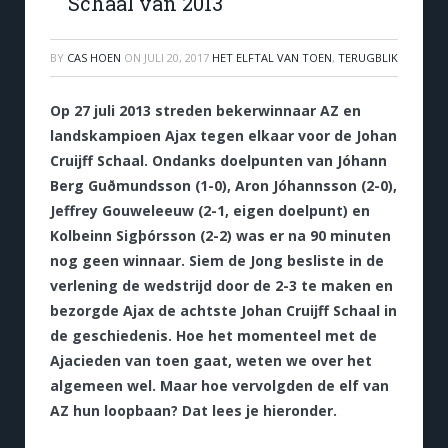
Schaal van 2013
BY
CAS HOEN
ON
JULI 20, 2017
HET ELFTAL VAN TOEN
,
TERUGBLIK
Op 27 juli 2013 streden bekerwinnaar AZ en
landskampioen Ajax tegen elkaar voor de Johan
Cruijff Schaal. Ondanks doelpunten van Jóhann
Berg Guðmundsson (1-0), Aron Jóhannsson (2-0),
Jeffrey Gouweleeuw (2-1, eigen doelpunt) en
Kolbeinn Sigþórsson (2-2) was er na 90 minuten
nog geen winnaar. Siem de Jong besliste in de
verlening de wedstrijd door de 2-3 te maken en
bezorgde Ajax de achtste Johan Cruijff Schaal in
de geschiedenis. Hoe het momenteel met de
Ajacieden van toen gaat, weten we over het
algemeen wel. Maar hoe vervolgden de elf van
AZ hun loopbaan? Dat lees je hieronder.