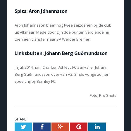
Spits: Aron Jóhannsson
Aron Jóhannsson bleef nog twee seizoenen bij de club
uit Alkmaar. Mede door zijn doelpunten verdiende hij
toen een transfer naar SV Werder Bremen.
Linksbuiten: Jóhann Berg Guðmundsson
In juli 2014 nam Charlton Athletic FC aanvaller Jóhann
Berg Guðmundsson over van AZ. Sinds vorige zomer
speelt hij bij Burnley FC.
Foto: Pro Shots
SHARE.
Twitter
Facebook
Google+
Pinterest
LinkedIn