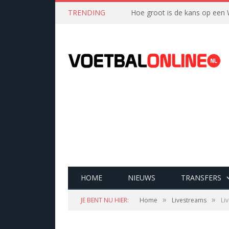
TRENDING
Hoe groot is de kans op een 
HOME
NIEUWS
TRANSFERS
»
»
JE BENT NU HIER:
Home
Livestreams
Li