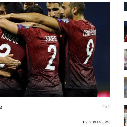
e
0
LIVESTREAMS
,
WK