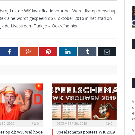
dstrijd uit de WK kwalificatie voor het Wereldkampioenschap
Oekraïne wordt gespeeld op 6 oktober 2016 in het stadion
ijk de Livestream Turkije – Oekraïne hier.
tter
Facebook
Google+
Pinterest
LinkedIn
Tumblr
Email
V
d
e
c
30, 2022
0
DECEMBER 30, 2018
0
V
 er op dit WK wél hoge
Speelschema posters WK 2019