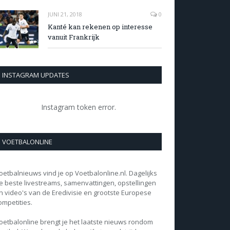
JUNI 21, 2018
0
Kanté kan rekenen op interesse
vanuit Frankrijk
INSTAGRAM UPDATES
Instagram token error.
VOETBALONLINE
oetbalnieuws vind je op Voetbalonline.nl. Dagelijks
e beste livestreams, samenvattingen, opstellingen
n video's van de Eredivisie en grootste Europese
ompetities.
oetbalonline brengt je het laatste nieuws rondom