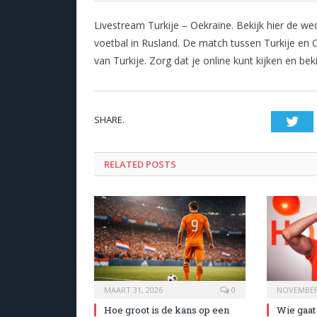
Livestream Turkije – Oekraïne. Bekijk hier de we
voetbal in Rusland. De match tussen Turkije en 
van Turkije. Zorg dat je online kunt kijken en bek
SHARE.
Twi
RELATED POSTS
MAART 31, 2026
0
NOVEMBER 
Hoe groot is de kans op een
Wie gaat