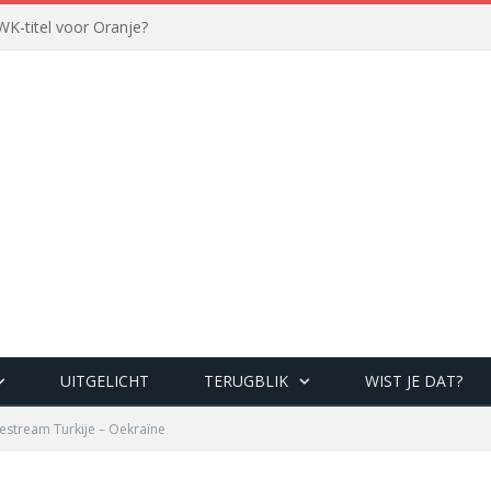
WK-titel voor Oranje?
UITGELICHT
TERUGBLIK
WIST JE DAT?
vestream Turkije – Oekraïne