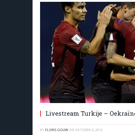
Livestream Turkije – Oekraïn
BY
FLORIS GOUW
ON
OKTOBER 6, 2016