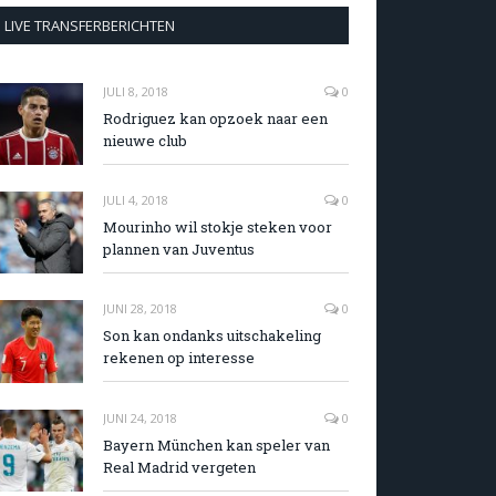
LIVE TRANSFERBERICHTEN
JULI 8, 2018
0
Rodriguez kan opzoek naar een
nieuwe club
JULI 4, 2018
0
Mourinho wil stokje steken voor
plannen van Juventus
JUNI 28, 2018
0
Son kan ondanks uitschakeling
rekenen op interesse
JUNI 24, 2018
0
Bayern München kan speler van
Real Madrid vergeten