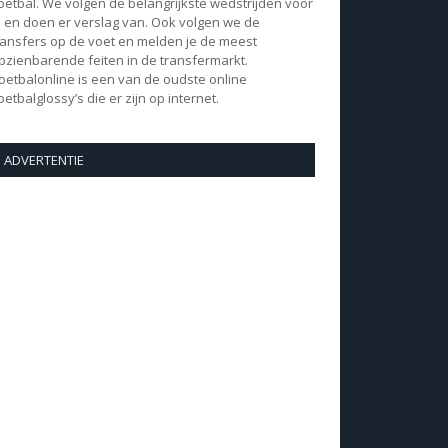
oetbal. We volgen de belangrijkste wedstrijden voor
e en doen er verslag van. Ook volgen we de
ransfers op de voet en melden je de meest
pzienbarende feiten in de transfermarkt.
oetbalonline is een van de oudste online
oetbalglossy’s die er zijn op internet.
ADVERTENTIE