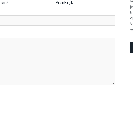
v
oien?
Frankrijk
j
t
o
V
v