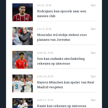
JULI 8, 2018
0
Rodriguez kan opzoek naar een
nieuwe club
JULI 4, 2018
0
Mourinho wil stokje steken voor
plannen van Juventus
JUNI 28, 2018
0
Son kan ondanks uitschakeling
rekenen op interesse
JUNI 24, 2018
0
Bayern München kan speler van Real
Madrid vergeten
JUNI 21, 2018
0
Kanté kan rekenen op interesse