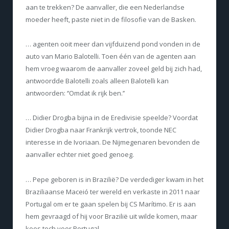
aan te trekken? De aanvaller, die een Nederlandse
moeder heeft, paste niet in de filosofie van de Basken.
… agenten ooit meer dan vijfduizend pond vonden in de
auto van Mario Balotelli. Toen één van de agenten aan
hem vroeg waarom de aanvaller zoveel geld bij zich had,
antwoordde Balotelli zoals alleen Balotelli kan
antwoorden: ‘’Omdat ik rijk ben.’’
… Didier Drogba bijna in de Eredivisie speelde? Voordat
Didier Drogba naar Frankrijk vertrok, toonde NEC
interesse in de Ivoriaan. De Nijmegenaren bevonden de
aanvaller echter niet goed genoeg.
… Pepe geboren is in Brazilië? De verdediger kwam in het
Braziliaanse Maceió ter wereld en verkaste in 2011 naar
Portugal om er te gaan spelen bij CS Marítimo. Er is aan
hem gevraagd of hij voor Brazilië uit wilde komen, maar
koos toch voor Portugal.