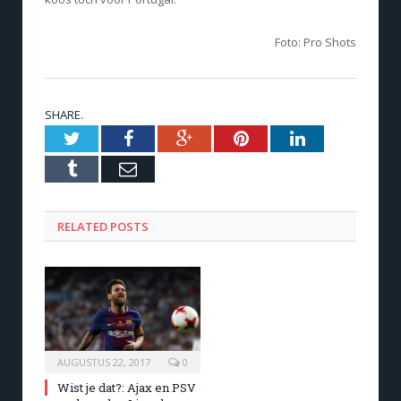
Foto: Pro Shots
SHARE.
Twitter
Facebook
Google+
Pinterest
LinkedIn
Tumblr
Email
RELATED POSTS
AUGUSTUS 22, 2017
0
Wist je dat?: Ajax en PSV