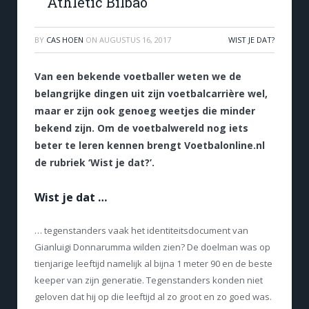
Athletic Bilbao
BY
CAS HOEN
ON
AUGUSTUS 16, 2017
WIST JE DAT?
Van een bekende voetballer weten we de
belangrijke dingen uit zijn voetbalcarrière wel,
maar er zijn ook genoeg weetjes die minder
bekend zijn. Om de voetbalwereld nog iets
beter te leren kennen brengt Voetbalonline.nl
de rubriek ‘Wist je dat?’.
Wist je dat …
… tegenstanders vaak het identiteitsdocument van
Gianluigi Donnarumma wilden zien? De doelman was op
tienjarige leeftijd namelijk al bijna 1 meter 90 en de beste
keeper van zijn generatie. Tegenstanders konden niet
geloven dat hij op die leeftijd al zo groot en zo goed was.