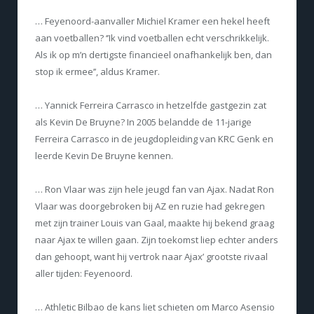
… Feyenoord-aanvaller Michiel Kramer een hekel heeft
aan voetballen? ‘’Ik vind voetballen echt verschrikkelijk.
Als ik op m’n dertigste financieel onafhankelijk ben, dan
stop ik ermee’’, aldus Kramer.
… Yannick Ferreira Carrasco in hetzelfde gastgezin zat
als Kevin De Bruyne? In 2005 belandde de 11-jarige
Ferreira Carrasco in de jeugdopleiding van KRC Genk en
leerde Kevin De Bruyne kennen.
… Ron Vlaar was zijn hele jeugd fan van Ajax. Nadat Ron
Vlaar was doorgebroken bij AZ en ruzie had gekregen
met zijn trainer Louis van Gaal, maakte hij bekend graag
naar Ajax te willen gaan. Zijn toekomst liep echter anders
dan gehoopt, want hij vertrok naar Ajax’ grootste rivaal
aller tijden: Feyenoord.
… Athletic Bilbao de kans liet schieten om Marco Asensio