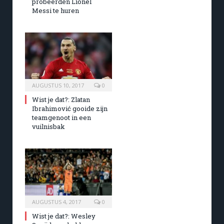
probeerden Lionel
Messi te huren
AUGUSTUS 10, 2017
0
Wist je dat?: Zlatan
Ibrahimović gooide zijn
teamgenoot in een
vuilnisbak
AUGUSTUS 4, 2017
0
Wist je dat?: Wesley