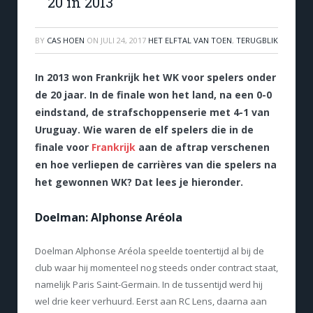
20 in 2013
BY
CAS HOEN
ON
JULI 24, 2017
HET ELFTAL VAN TOEN
,
TERUGBLIK
In 2013 won Frankrijk het WK voor spelers onder
de 20 jaar. In de finale won het land, na een 0-0
eindstand, de strafschoppenserie met 4-1 van
Uruguay. Wie waren de elf spelers die in de
finale voor
Frankrijk
aan de aftrap verschenen
en hoe verliepen de carrières van die spelers na
het gewonnen WK? Dat lees je hieronder.
Doelman: Alphonse Aréola
Doelman Alphonse Aréola speelde toentertijd al bij de
club waar hij momenteel nog steeds onder contract staat,
namelijk Paris Saint-Germain. In de tussentijd werd hij
wel drie keer verhuurd. Eerst aan RC Lens, daarna aan