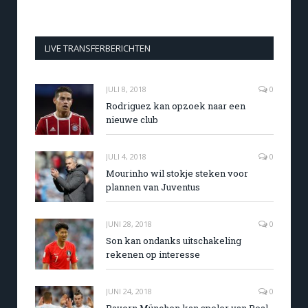
LIVE TRANSFERBERICHTEN
JULI 8, 2018
0
Rodriguez kan opzoek naar een
nieuwe club
JULI 4, 2018
0
Mourinho wil stokje steken voor
plannen van Juventus
JUNI 28, 2018
0
Son kan ondanks uitschakeling
rekenen op interesse
JUNI 24, 2018
0