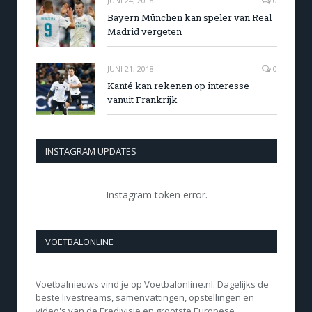
JUNI 24, 2018
0
Bayern München kan speler van Real
Madrid vergeten
JUNI 21, 2018
0
Kanté kan rekenen op interesse
vanuit Frankrijk
INSTAGRAM UPDATES
Instagram token error.
VOETBALONLINE
Voetbalnieuws vind je op Voetbalonline.nl. Dagelijks de
beste livestreams, samenvattingen, opstellingen en
video's van de Eredivisie en grootste Europese