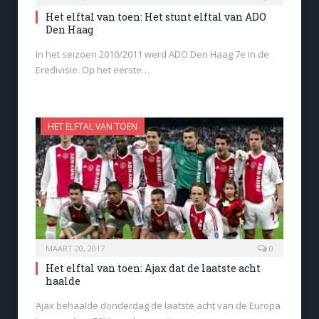
Het elftal van toen: Het stunt elftal van ADO
Den Haag
In het seizoen 2010/2011 werd ADO Den Haag 7e in de
Eredivisie. Op het eerste…
HET ELFTAL VAN TOEN
MAART 20, 2017
0
Het elftal van toen: Ajax dat de laatste acht
haalde
Ajax behaalde donderdag de laatste acht van de Europa