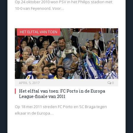
Op 24 oktober 2010 won PSV in het Philips stadion met
10-0 van Feyenoord. Voor…
HET ELFTAL VAN TOEN
APRIL 5, 2017
0
Het elftal van toen: FC Porto in de Europa
League-finale van 2011
Op 18 mei 2011 streden FC Porto en SC Braga tegen
elkaar in de Europa…