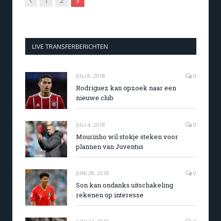
Previous
1
2
3
LIVE TRANSFERBERICHTEN
JULI 8, 2018
0
Rodriguez kan opzoek naar een
nieuwe club
JULI 4, 2018
0
Mourinho wil stokje steken voor
plannen van Juventus
JUNI 28, 2018
0
Son kan ondanks uitschakeling
rekenen op interesse