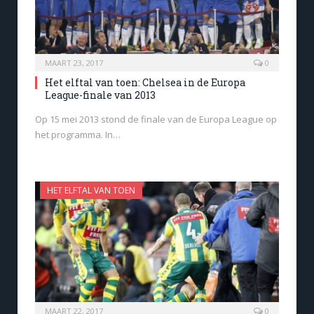
MAART 23, 2017
0
Het elftal van toen: Chelsea in de Europa
League-finale van 2013
Op 15 mei 2013 stond de finale van de Europa League op
het programma. In…
HET ELFTAL VAN TOEN
MAART 22, 2017
0