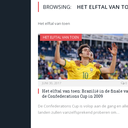
BROWSING:
HET ELFTAL VAN T
Het elftal van toen
HET ELFTAL VAN TOEN
JUNI 30, 2017
0
Het elftal van toen: Brazilië in de finale v
de Confederations Cup in 2009
De Confederations Cup is volop aan de gang en all
landen zullen vanzelfsprekend proberen om…