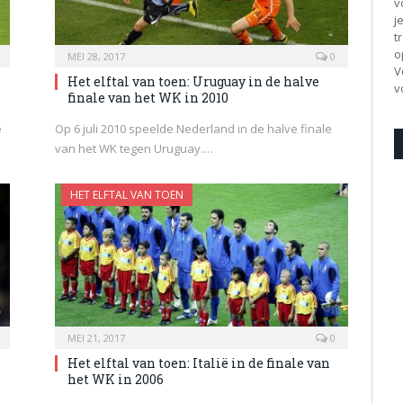
v
j
t
o
MEI 28, 2017
0
V
Het elftal van toen: Uruguay in de halve
v
finale van het WK in 2010
e
Op 6 juli 2010 speelde Nederland in de halve finale
van het WK tegen Uruguay.…
HET ELFTAL VAN TOEN
MEI 21, 2017
0
Het elftal van toen: Italië in de finale van
het WK in 2006