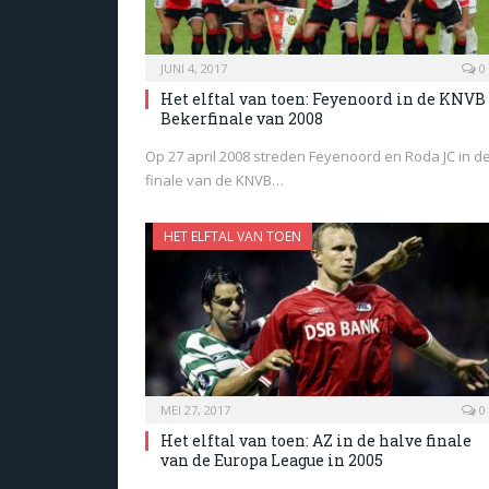
JUNI 4, 2017
0
Het elftal van toen: Feyenoord in de KNVB
Bekerfinale van 2008
Op 27 april 2008 streden Feyenoord en Roda JC in d
finale van de KNVB…
HET ELFTAL VAN TOEN
MEI 27, 2017
0
Het elftal van toen: AZ in de halve finale
van de Europa League in 2005