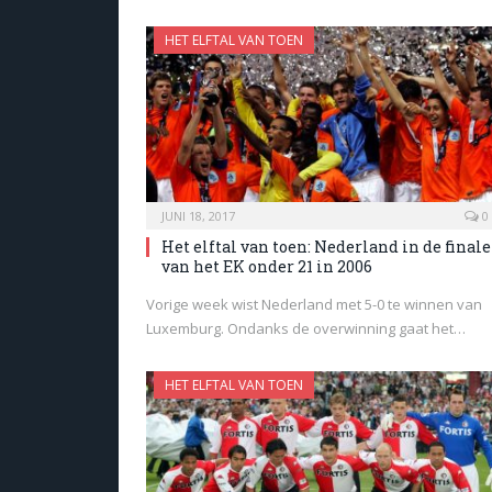
HET ELFTAL VAN TOEN
JUNI 18, 2017
0
Het elftal van toen: Nederland in de finale
van het EK onder 21 in 2006
Vorige week wist Nederland met 5-0 te winnen van
Luxemburg. Ondanks de overwinning gaat het…
HET ELFTAL VAN TOEN