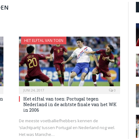
OEN
HET ELFTAL VAN TOEN
JUNI 24, 2017
0
an
Het elftal van toen: Portugal tegen
Nederland in de achtste finale van het WK
in 2006
e
De meeste voetballiefhebbers kennen de
‘slachtpartij’ tussen Portugal en Nederland nog wel.
Het was Maniche…