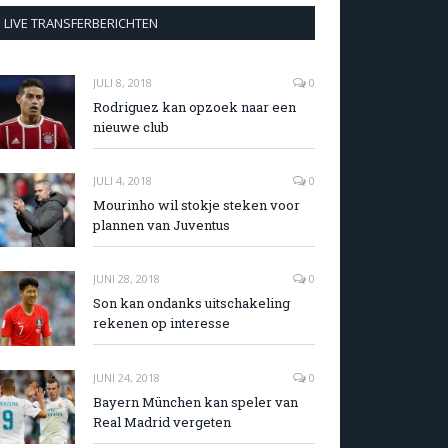
LIVE TRANSFERBERICHTEN
JULI 8, 2018
0
Rodriguez kan opzoek naar een
nieuwe club
JULI 4, 2018
0
Mourinho wil stokje steken voor
plannen van Juventus
JUNI 28, 2018
0
Son kan ondanks uitschakeling
rekenen op interesse
JUNI 24, 2018
0
Bayern München kan speler van
Real Madrid vergeten