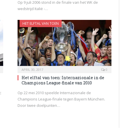
Op 9 juli 2006 stond in de finale van het WK de
wedstrijd Italië -…
HET ELFTAL VAN TOEN
APRIL 30, 2017
0
Het elftal van toen: Internazionale in de
Champions League-finale van 2010
c
Op 22 mei 2010 speelde Internazionale de
Champions League-finale tegen Bayern München.
Door twee doelpunten…