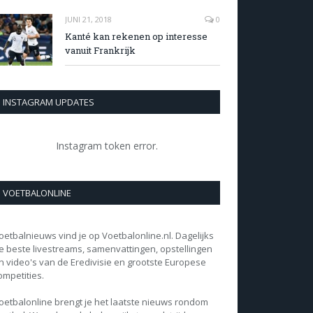
JUNI 21, 2018
0
Kanté kan rekenen op interesse
vanuit Frankrijk
INSTAGRAM UPDATES
Instagram token error.
VOETBALONLINE
oetbalnieuws vind je op Voetbalonline.nl. Dagelijks
e beste livestreams, samenvattingen, opstellingen
n video's van de Eredivisie en grootste Europese
ompetities.
oetbalonline brengt je het laatste nieuws rondom