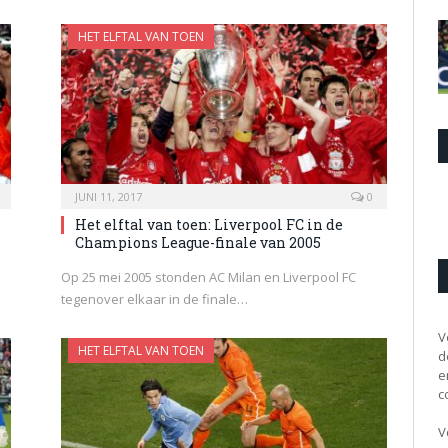
HET ELFTAL VAN TOEN
JUNI 11, 2017
0
Het elftal van toen: Liverpool FC in de
Champions League-finale van 2005
Op 25 mei 2005 stonden AC Milan en Liverpool FC
tegenover elkaar in de finale…
V
HET ELFTAL VAN TOEN
d
e
c
V