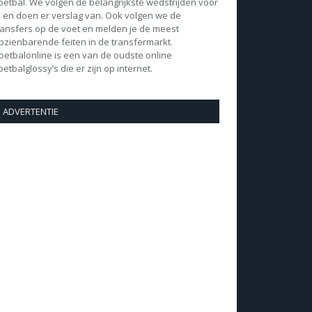
oetbal. We volgen de belangrijkste wedstrijden voor
e en doen er verslag van. Ook volgen we de
ransfers op de voet en melden je de meest
pzienbarende feiten in de transfermarkt.
oetbalonline is een van de oudste online
oetbalglossy’s die er zijn op internet.
ADVERTENTIE