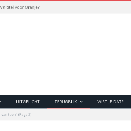
WK-titel voor Oranje?
UITGELICHT
TERUGBLIK
WIST JE DAT?
l van toen"
(Page 2)