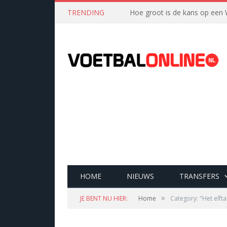
TRENDING
Hoe groot is de kans op een 
HOME
NIEUWS
TRANSFERS
»
JE BENT NU HIER:
Home
Category: "Het elfta