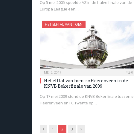
Op 5 mei 2005 speelde AZ in de halve finale van de
Europa League een…
HET ELFTAL VAN TOEN
MEI 5, 2017
0
Het elftal van toen: sc Heerenveen in de
KNVB Bekerfinale van 2009
Op 17 mei 2009 stond de KNVB Bekerfinale tussen s
Heerenveen en FC Twente op…
Previous
Next
1
2
3